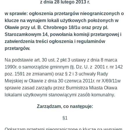
z dnia 28 lutego 2013 r.
w sprawie: ogłoszenia przetargów nieograniczonych o
klucze na wynajem lokali użytkowych położonych w
Oławie przy ul. B. Chrobrego 18/1u oraz przy pl.
Starozamkowym 14, powołania komisji przetargowej i
zatwierdzenia treści ogłoszenia i regulaminów
przetargów.
Na podstawie art. 30 ust. 2 pkt 3 ustawy z dnia 8 marca
1990r. o samorządzie gminnym (tj. Dz. U. z 2001 r. nr 142
poz. 1591 ze zmianami) oraz § 2 i 3 uchwały Rady
Miejskiej w Oławie z dnia 30 czerwca 2011r. nr X/69/11w
sprawie zasad zarządu przez Burmistrza Miasta Oława
lokalami użytkowymi stanowiącymi zasób komunalny.
Zarządzam, co następuje:
§1
Ogłaszam przetargi nieograniczone o klucze na wynajem