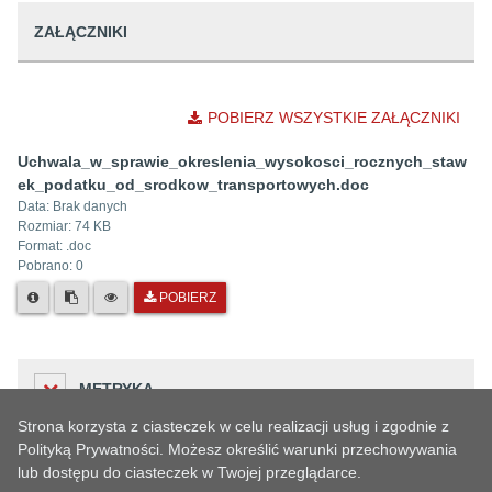
ZAŁĄCZNIKI
POBIERZ WSZYSTKIE ZAŁĄCZNIKI
Uchwala_w_sprawie_okreslenia_wysokosci_rocznych_staw
ek_podatku_od_srodkow_transportowych.doc
Data:
Brak danych
Rozmiar:
74 KB
Format: .
doc
Pobrano:
0
POBIERZ
METRYKA
Strona korzysta z ciasteczek w celu realizacji usług i zgodnie z
Polityką Prywatności. Możesz określić warunki przechowywania
lub dostępu do ciasteczek w Twojej przeglądarce.
Liczba odwiedzin
HISTORIA ZMIAN