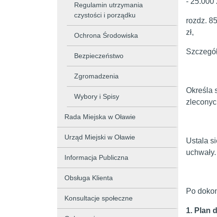
- 25.000 
Regulamin utrzymania
czystości i porządku
rozdz. 8
zł,
Ochrona Środowiska
Szczegół
Bezpieczeństwo
Zgromadzenia
Określa 
Wybory i Spisy
zleconyc
Rada Miejska w Oławie
Urząd Miejski w Oławie
Ustala s
uchwały.
Informacja Publiczna
Obsługa Klienta
Po dokon
Konsultacje społeczne
1. Plan 