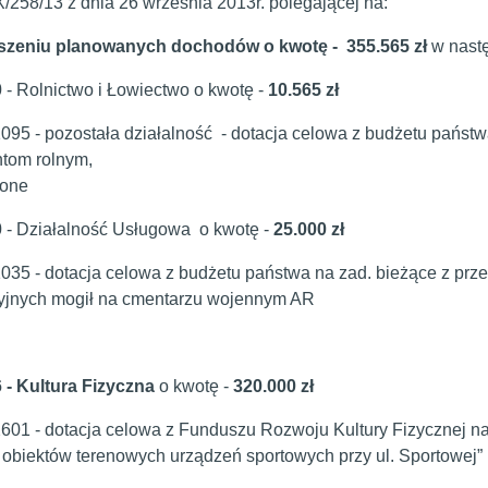
/258/13 z dnia 26 września 2013r. polegającej na:
kszeniu planowanych dochodów o kwotę - 355.565 zł
w nast
0
- Rolnictwo i Łowiectwo o kwotę -
10.565 zł
1095 - pozostała działalność - dotacja celowa z budżetu pańs
tom rolnym,
cone
0
-
Działalność Usługowa o kwotę -
25.000 zł
1035 - dotacja celowa z budżetu państwa na zad. bieżące z pr
yjnych mogił na cmentarzu wojennym AR
6 - Kultura Fizyczna
o kwotę -
320.000 zł
2601 - dotacja celowa z Funduszu Rozwoju Kultury Fizycznej n
obiektów terenowych urządzeń sportowych przy ul. Sportowej”