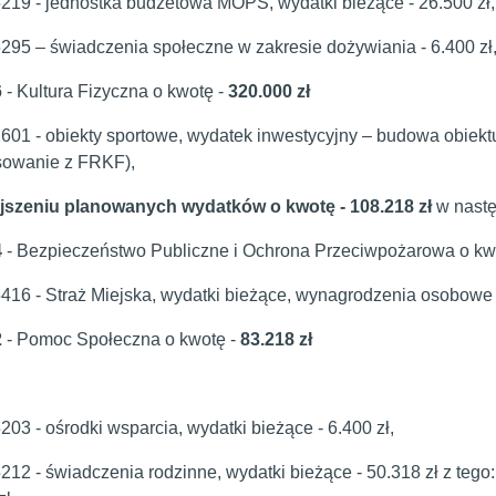
5219 - jednostka budżetowa MOPS, wydatki bieżące - 26.500 zł,
5295 – świadczenia społeczne w zakresie dożywiania - 6.400 zł
6
- Kultura Fizyczna o kwotę -
320.000 zł
2601 - obiekty sportowe, wydatek inwestycyjny – budowa obiekt
sowanie z FRKF),
jszeniu planowanych wydatków o kwotę - 108.218 zł
w nast
4
- Bezpieczeństwo Publiczne i Ochrona Przeciwpożarowa o kw
5416 - Straż Miejska, wydatki bieżące, wynagrodzenia osobowe
2
- Pomoc Społeczna o kwotę -
83.218 zł
203 - ośrodki wsparcia, wydatki bieżące - 6.400 zł,
5212 - świadczenia rodzinne, wydatki bieżące - 50.318 zł z t