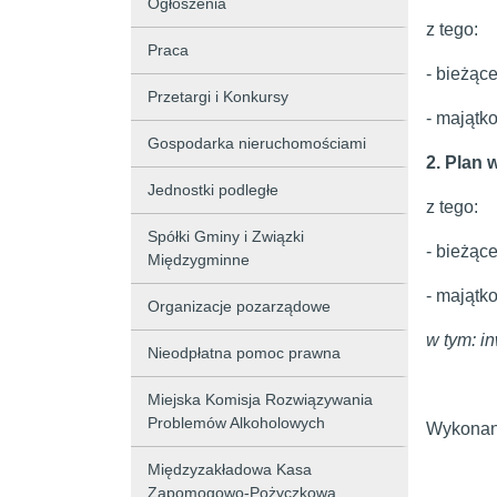
Ogłoszenia
z tego:
Praca
- bieżąc
Przetargi i Konkursy
- majątk
Gospodarka nieruchomościami
2. Plan 
Jednostki podległe
z tego:
Spółki Gminy i Związki
- bieżąc
Międzygminne
- majątk
Organizacje pozarządowe
w tym: i
Nieodpłatna pomoc prawna
Miejska Komisja Rozwiązywania
Problemów Alkoholowych
Wykonani
Międzyzakładowa Kasa
Zapomogowo-Pożyczkowa