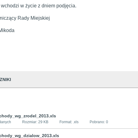
wchodzi w życie z dniem podjęcia.
iczący Rady Miejskiej
Mikoda
ZNIKI
chody_wg_zrodel_2013.xls
danych
Rozmiar:
29 KB
Format: .
xls
Pobrano:
0
chody_wg_dzialow_2013.xls