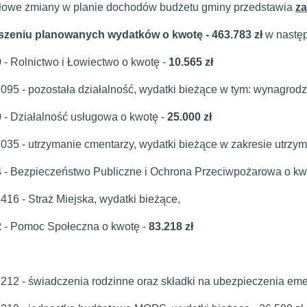
owe zmiany w planie dochodów budżetu gminy przedstawia
za
szeniu planowanych wydatków o kwotę - 463.783 zł
w następ
0
-
Rolnictwo i Łowiectwo o kwotę -
10.565 zł
1095 - pozostała działalność, wydatki bieżące w tym: wynagrod
0
- Działalność usługowa o kwotę -
25.000 zł
1035 - utrzymanie cmentarzy, wydatki bieżące w zakresie utrz
4
- Bezpieczeństwo Publiczne i Ochrona Przeciwpożarowa o kw
416 - Straż Miejska, wydatki bieżące,
2
- Pomoc Społeczna o kwotę -
83.218 zł
5212 - świadczenia rodzinne oraz składki na ubezpieczenia emery