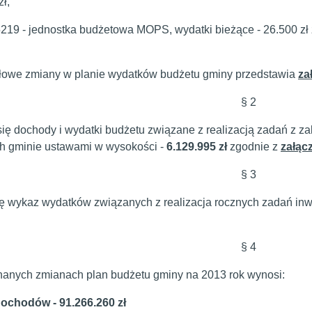
zł,
5219 - jednostka budżetowa MOPS, wydatki bieżące - 26.500 zł
owe zmiany w planie wydatków budżetu gminy przedstawia
za
§ 2
się dochody i wydatki budżetu związane z realizacją zadań z za
h gminie ustawami w wysokości -
6.129.995 zł
zgodnie z
załąc
§ 3
ię wykaz wydatków związanych z realizacja rocznych zadań in
§ 4
anych zmianach plan budżetu gminy na 2013 rok wynosi:
dochodów - 91.266.260 zł