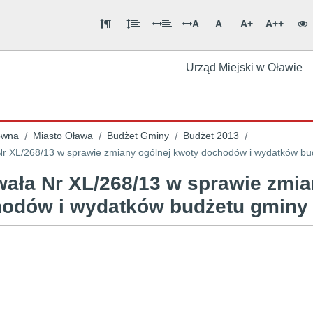
A
A
A+
A++
Urząd Miejski w Oławie
ówna
Miasto Oława
Budżet Gminy
Budżet 2013
/
/
/
/
r XL/268/13 w sprawie zmiany ogólnej kwoty dochodów i wydatków bu
ała Nr XL/268/13 w sprawie zmia
odów i wydatków budżetu gminy