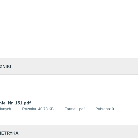
ZNIKI
nie_Nr_151.pdf
danych
Rozmiar:
40.73 KB
Format: .
pdf
Pobrano:
0
METRYKA