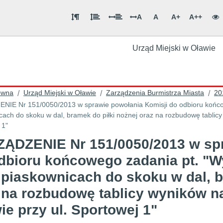
A
A
A+
A++
Urząd Miejski w Oławie
ówna
Urząd Miejski w Oławie
Zarządzenia Burmistrza Miasta
20
/
/
/
IE Nr 151/0050/2013 w sprawie powołania Komisji do odbioru końcow
cach do skoku w dal, bramek do piłki nożnej oraz na rozbudowę tablicy
 1"
ĄDZENIE Nr 151/0050/2013 w spr
dbioru końcowego zadania pt. "W
 piaskownicach do skoku w dal, b
 na rozbudowę tablicy wyników n
ie przy ul. Sportowej 1"