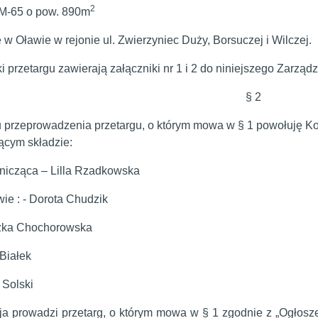
2
AM-65 o pow. 890m
 w Oławie w rejonie ul. Zwierzyniec Duży, Borsuczej i Wilczej.
 przetargu zawierają załączniki nr 1 i 2 do niniejszego Zarządz
§ 2
u przeprowadzenia przetargu, o którym mowa w § 1 powołuję Ko
ącym składzie:
icząca – Lilla Rzadkowska
ie : - Dorota Chudzik
szka Chochorowska
 Białek
 Solski
ja prowadzi przetarg, o którym mowa w § 1 zgodnie z „Ogłosze