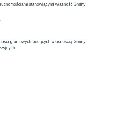
nieruchomościami stanowiącymi własność Gminy
:
homości gruntowych będących własnością Gminy
ezyjnych: