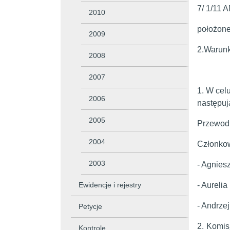
7/ 1/11 
2010
położone
2009
2.Warunki
2008
2007
1. W cel
2006
następuj
2005
Przewodn
2004
Członkow
2003
- Agnie
Ewidencje i rejestry
- Aurelia
- Andrzej
Petycje
2. Komis
Kontrole