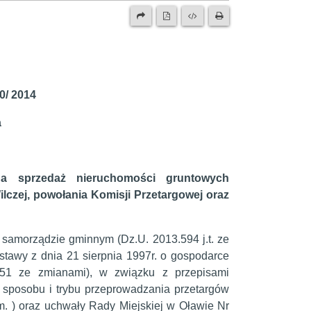
50/ 2014
a
 na sprzedaż nieruchomości gruntowych
ilczej, powołania Komisji Przetargowej oraz
 o samorządzie gminnym (Dz.U. 2013.594 j.t. ze
t 2 ustawy z dnia 21 sierpnia 1997r. o gospodarce
 651 ze zmianami), w związku z przepisami
 sposobu i trybu przeprowadzania przetargów
m. ) oraz uchwały Rady Miejskiej w Oławie Nr