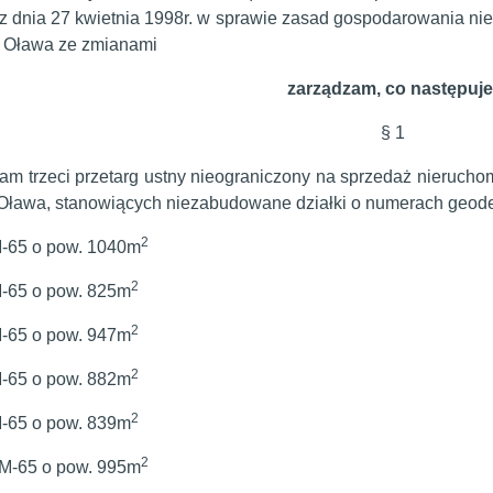
 z dnia 27 kwietnia 1998r. w sprawie zasad gospodarowania 
j Oława ze zmianami
zarządzam, co następuje
§ 1
am trzeci przetarg ustny nieograniczony na sprzedaż nieruc
 Oława, stanowiących niezabudowane działki o numerach geod
2
M-65 o pow. 1040m
2
M-65 o pow. 825m
2
M-65 o pow. 947m
2
M-65 o pow. 882m
2
M-65 o pow. 839m
2
AM-65 o pow. 995m