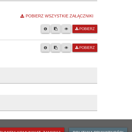
POBIERZ WSZYSTKIE ZAŁĄCZNIKI
POBIERZ
POBIERZ
 Oławie
z
Opis zmiany
horowska