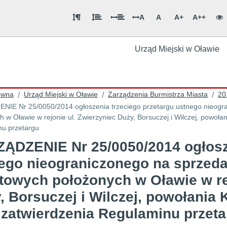
A
A
A+
A++
Urząd Miejski w Oławie
ówna
Urząd Miejski w Oławie
Zarządzenia Burmistrza Miasta
20
/
/
/
IE Nr 25/0050/2014 ogłoszenia trzeciego przetargu ustnego nieogr
h w Oławie w rejonie ul. Zwierzyniec Duży, Borsuczej i Wilczej, powoła
u przetargu
ĄDZENIE Nr 25/0050/2014 ogłosze
ego nieograniczonego na sprzed
towych położonych w Oławie w rej
, Borsuczej i Wilczej, powołania 
 zatwierdzenia Regulaminu przet