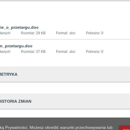
ie_o_przetargu.doc
danych
Rozmiar:
29 KB
Format: .
doc
Pobrano:
0
n_przetargu.doc
danych
Rozmiar:
37 KB
Format: .
doc
Pobrano:
0
METRYKA
dwiedzin
210
HISTORIA ZMIAN
udostępniający informację
Urząd Miejski w
prowadzająca informację
Urszula Pałamar
Dane osoby zmieniającej
lityką Prywatności. Możesz określić warunki przechowywania lub
dpowiedzialna
Agnieszka Choc