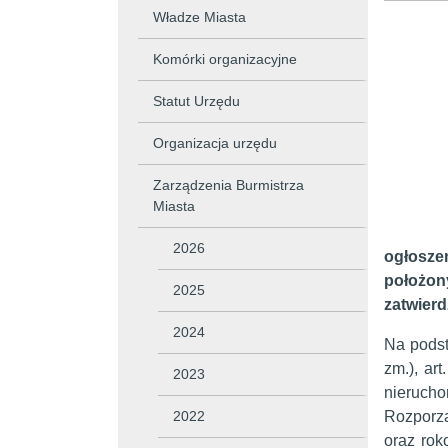
Władze Miasta
Komórki organizacyjne
Statut Urzędu
Organizacja urzędu
Zarządzenia Burmistrza
Miasta
2026
ogłosz
położony
2025
zatwierd
2024
Na podst
zm.), art
2023
nieruch
2022
Rozporzą
oraz rok