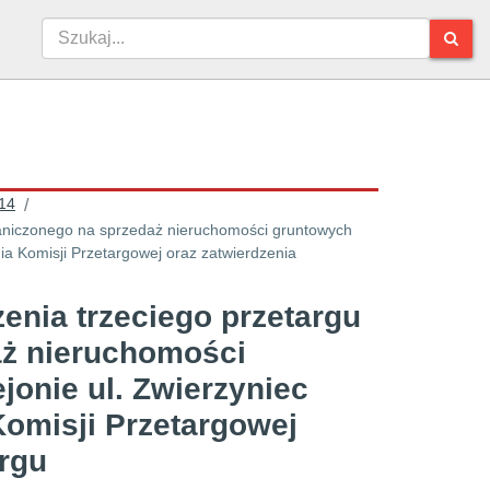
14
/
aniczonego na sprzedaż nieruchomości gruntowych
nia Komisji Przetargowej oraz zatwierdzenia
nia trzeciego przetargu
aż nieruchomości
onie ul. Zwierzyniec
Komisji Przetargowej
argu