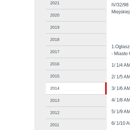
2021
IV/32/98
Miejskie
2020
2019
2018
1.Ogłasz
2017
- Miasto
2016
1/ 1/4 A
2015
2/ 1/5 A
2014
3/ 1/6 A
4/ 1/8 A
2013
5/ 1/9 A
2012
6/ 1/10 
2011