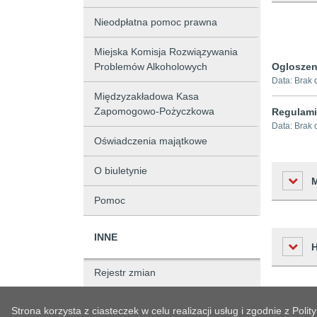
Nieodpłatna pomoc prawna
Miejska Komisja Rozwiązywania
Problemów Alkoholowych
Ogloszen
Data:
Brak 
Międzyzakładowa Kasa
Zapomogowo-Pożyczkowa
Regulami
Data:
Brak 
Oświadczenia majątkowe
O biuletynie
Pomoc
INNE
Liczba o
Podmiot 
Rejestr zmian
Osoba w
Status sprawy
Czas
Strona korzysta z ciasteczek w celu realizacji usług i zgodnie z Po
Osoba o