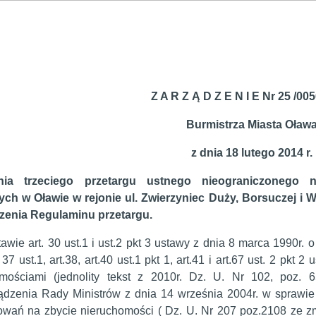
Z A R Z Ą D Z E N I E Nr 25 /00
Burmistrza Miasta Oław
z dnia 18 lutego 2014 r.
enia trzeciego przetargu ustnego nieograniczonego
ch w Oławie w rejonie ul. Zwierzyniec Duży, Borsuczej i W
zenia Regulaminu przetargu.
awie art. 30 ust.1 i ust.2 pkt 3 ustawy z dnia 8 marca 1990r.
. 37 ust.1, art.38, art.40 ust.1 pkt 1, art.41 i art.67 ust. 2 pk
omościami (jednolity tekst z 2010r. Dz. U. Nr 102, poz.
dzenia Rady Ministrów z dnia 14 września 2004r. w sprawie
owań na zbycie nieruchomości ( Dz. U. Nr 207 poz.2108 ze z