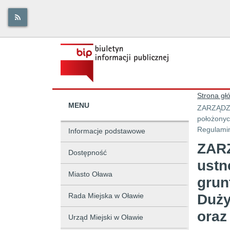
Strona gł
MENU
ZARZĄDZEN
położonyc
Regulamin
Informacje podstawowe
ZARZ
Dostępność
ustn
Miasto Oława
grun
Rada Miejska w Oławie
Duży
oraz
Urząd Miejski w Oławie