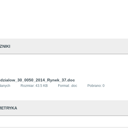
ZNIKI
dzialow_30_0050_2014_Rynek_37.doc
danych
Rozmiar:
43.5 KB
Format: .
doc
Pobrano:
0
METRYKA