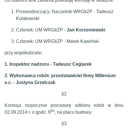
Do odbioru w/w zadania powołuję komisję w składzie:
Przewodniczący: Naczelnik WRGIiZP - Tadeusz
Kułakowski
Członek: UM WRGIiZP -
Jan Korzeniowski
Członek: UM WRGIiZP - Marek Kawiński
przy współudziale:
1. Inspektor nadzoru - Tadeusz Ceglarek
2. Wykonawca robót: przedstawiciel firmy Millenium
s.c. - Justyna Grzelczak
§2
Komisja rozpocznie procedurę odbioru robót w dniu
00
02.09.2014 r. o godz. 9
, na placu budowy.
§3