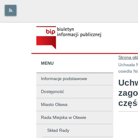
Strona gł
MENU
Uchwała N
osiedla N
Informacje podstawowe
Uchw
zago
Dostępność
częś
Miasto Oława
Rada Miejska w Oławie
Skład Rady