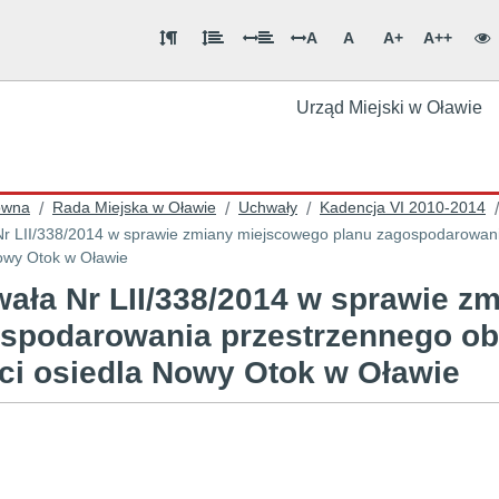
A
A
A+
A++
Urząd Miejski w Oławie
ówna
Rada Miejska w Oławie
Uchwały
Kadencja VI 2010-2014
/
/
/
/
r LII/338/2014 w sprawie zmiany miejscowego planu zagospodarowani
owy Otok w Oławie
ała Nr LII/338/2014 w sprawie z
spodarowania przestrzennego ob
ci osiedla Nowy Otok w Oławie