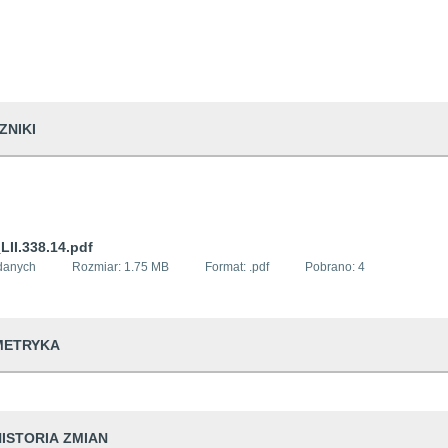
ZNIKI
LII.338.14.pdf
danych
Rozmiar:
1.75 MB
Format: .
pdf
Pobrano:
4
METRYKA
dwiedzin
438
HISTORIA ZMIAN