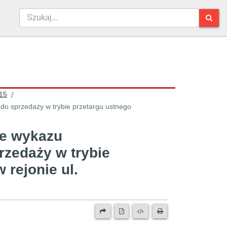
15
/
o sprzedaży w trybie przetargu ustnego
ie wykazu
zedaży w trybie
 rejonie ul.