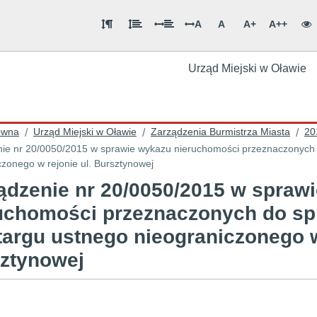
A
A
A+
A++
Urząd Miejski w Oławie
ówna
Urząd Miejski w Oławie
Zarządzenia Burmistrza Miasta
20
/
/
/
ie nr 20/0050/2015 w sprawie wykazu nieruchomości przeznaczonych d
czonego w rejonie ul. Bursztynowej
ądzenie nr 20/0050/2015 w spraw
uchomości przeznaczonych do spr
targu ustnego nieograniczonego w
sztynowej