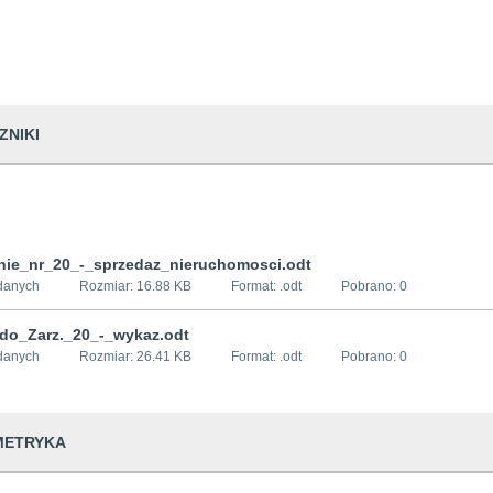
ZNIKI
nie_nr_20_-_sprzedaz_nieruchomosci.odt
danych
Rozmiar:
16.88 KB
Format: .
odt
Pobrano:
0
_do_Zarz._20_-_wykaz.odt
danych
Rozmiar:
26.41 KB
Format: .
odt
Pobrano:
0
METRYKA