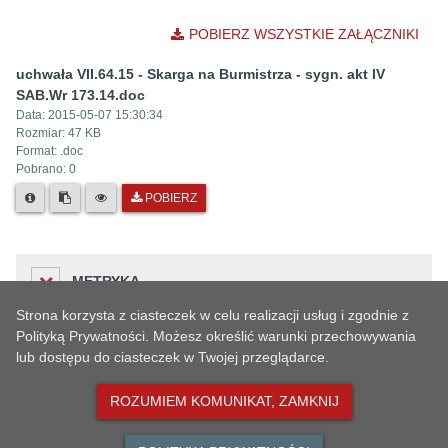
POBIERZ WSZYSTKIE ZAŁĄCZNIKI
uchwała VII.64.15 - Skarga na Burmistrza - sygn. akt IV
SAB.Wr 173.14.doc
Data:
2015-05-07 15:30:34
Rozmiar:
47 KB
Format: .
doc
Pobrano:
0
POBIERZ
METRYKA
Strona korzysta z ciasteczek w celu realizacji usług i zgodnie z
Polityką Prywatności. Możesz określić warunki przechowywania
lub dostępu do ciasteczek w Twojej przeglądarce.
Liczba odwiedzin
HISTORIA ZMIAN
192
ROZUMIEM KOMUNIKAT, ZAMKNIJ
Podmiot udostępniający informację
Urząd Miejski w Oławie