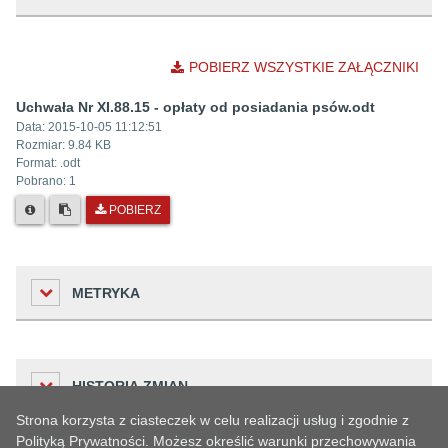
POBIERZ WSZYSTKIE ZAŁĄCZNIKI
Uchwała Nr XI.88.15 - opłaty od posiadania psów.odt
Data:
2015-10-05 11:12:51
Rozmiar:
9.84 KB
Format: .
odt
Pobrano:
1
POBIERZ
METRYKA
Liczba odwiedzin
HISTORIA ZMIAN
149
Strona korzysta z ciasteczek w celu realizacji usług i zgodnie z
Podmiot udostępniający informację
Polityką Prywatności. Możesz określić warunki przechowywania
Urząd Miejski w Oławie