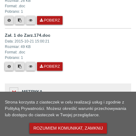
Rozmiar:
26 KB
Format: .
doc
Pobrano:
1
POBIERZ
Zał. 1 do Zarz.174.doc
Data:
2015-10-21 15:00:21
Rozmiar:
49 KB
Format: .
doc
Pobrano:
1
POBIERZ
METRYKA
Strona korzysta z ciasteczek w celu realizacji usług i zgodnie z
Polityką Prywatności. Możesz określić warunki przechowywania
lub dostępu do ciasteczek w Twojej przeglądarce.
Liczba odwiedzin
HISTORIA ZMIAN
236
ROZUMIEM KOMUNIKAT, ZAMKNIJ
Podmiot udostępniający informację