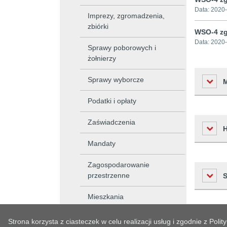
Data:
2020-
Imprezy, zgromadzenia,
zbiórki
WSO-4 zg
Data:
2020-
Sprawy poborowych i
żołnierzy
Sprawy wyborcze
Podatki i opłaty
Zaświadczenia
Liczba o
Podmiot 
Mandaty
Osoba w
Zagospodarowanie
Czas
przestrzenne
Osoba o
Historia zm
2022-08-
Mieszkania
Czas wy
2022-08-
Czas pub
Lp.
Lokale użytkowe
Strona korzysta z ciasteczek w celu realizacji usług i zgodnie z Po
2020-07-