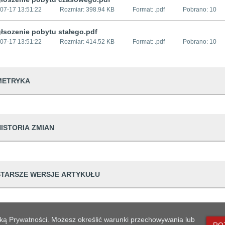
07-17 13:51:22
Rozmiar:
398.94 KB
Format: .
pdf
Pobrano:
10
łsozenie pobytu stałego.pdf
07-17 13:51:22
Rozmiar:
414.52 KB
Format: .
pdf
Pobrano:
10
METRYKA
dwiedzin
441
HISTORIA ZMIAN
udostępniający informację
Urząd Miejski w
prowadzająca informację
Małgorzata Pop
Dane osoby zmieniającej
Op
STARSZE WERSJE ARTYKUŁU
dpowiedzialna
Agata Andros
ian
12 09:48:09
Małgorzata Popowicz
Arc
generowania
2015-10-28 09:2
12 09:48:09
Małgorzata Popowicz
Prz
likacji
2020-07-17 13:5
Tytuł
lityką Prywatności. Możesz określić warunki przechowywania lub
17 13:51:22
Małgorzata Popowicz
Edy
RO