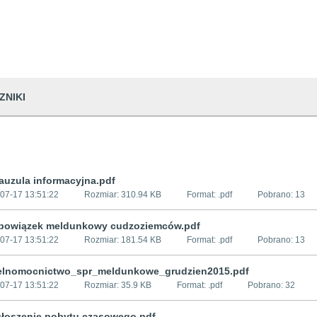
ZNIKI
auzula informacyjna.pdf
07-17 13:51:22
Rozmiar:
310.94 KB
Format: .
pdf
Pobrano:
13
bowiązek meldunkowy cudzoziemców.pdf
07-17 13:51:22
Rozmiar:
181.54 KB
Format: .
pdf
Pobrano:
13
lnomocnictwo_spr_meldunkowe_grudzien2015.pdf
07-17 13:51:22
Rozmiar:
35.9 KB
Format: .
pdf
Pobrano:
32
łoszenie pobytu czasowego.pdf