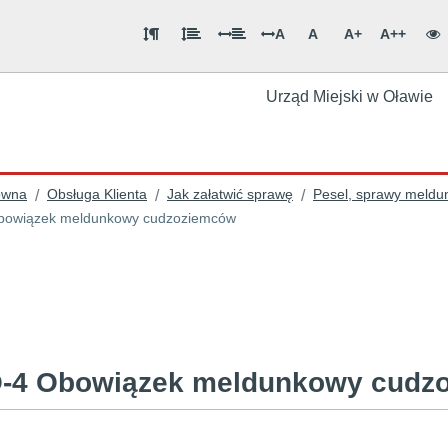
A
A
A+
A++
Urząd Miejski w Oławie
ówna
Obsługa Klienta
Jak załatwić sprawę
Pesel, sprawy meld
/
/
/
owiązek meldunkowy cudzoziemców
-4 Obowiązek meldunkowy cudz