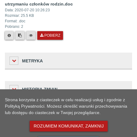
utrzymaniu członków rodzin.doc
Data:
2020-07-20 10:26:23
Rozmiar:
25.5 KB
Format: .
doc
Pobrano:
2
POBIERZ
METRYKA
Liczba odwiedzin
HISTORIA ZMIAN
272
Strona korzysta z ciasteczek w celu realizacji usług i zgodnie z
Podmiot udostępniający informację
Polityką Prywatności. Możesz określić warunki przechowywania
Urząd Miejski w Oławie
lub dostępu do ciasteczek w Twojej przeglądarce.
Dane osoby
STARSZE WERSJE ARTYKUŁU
Osoba wprowadzająca informację
Czas
zmieniającej
Opis zmiany
Małgorzata Popowicz
ROZUMIEM KOMUNIKAT, ZAMKNIJ
Historia zmian
2022-08-12
Małgorzata
Archiwizacja artykułu
Osoba odpowiedzialna
10:24:41
Popowicz