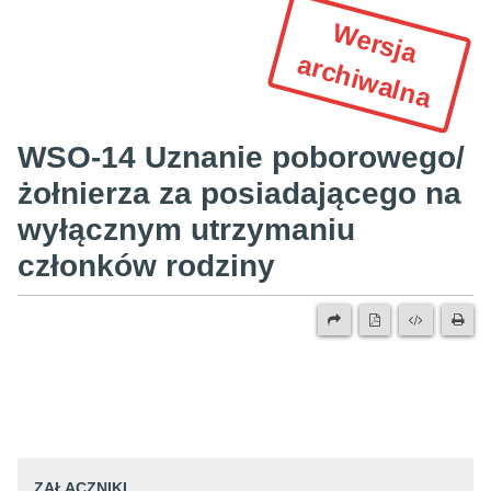
W
e
r
s
ja
r
c
h
iw
a
ln
a
a
WSO-14 Uznanie poborowego/
żołnierza za posiadającego na
wyłącznym utrzymaniu
członków rodziny
ZAŁĄCZNIKI