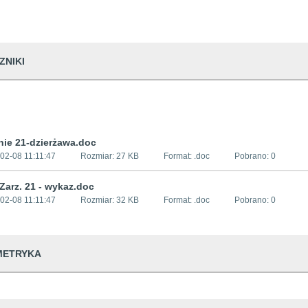
ZNIKI
nie 21-dzierżawa.doc
02-08 11:11:47
Rozmiar:
27 KB
Format: .
doc
Pobrano:
0
 Zarz. 21 - wykaz.doc
02-08 11:11:47
Rozmiar:
32 KB
Format: .
doc
Pobrano:
0
METRYKA