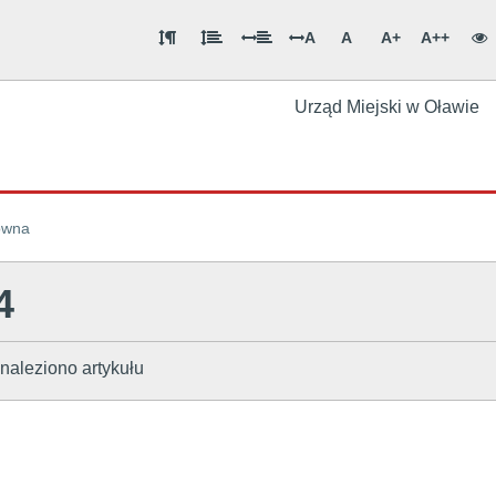
A
A
A+
A++
Urząd Miejski w Oławie
ówna
4
naleziono artykułu