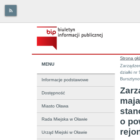
Strona gł
MENU
Zarządzen
działki n
Bursztyno
Informacje podstawowe
Zarz
Dostępność
maja
Miasto Oława
stan
Rada Miejska w Oławie
o po
rejo
Urząd Miejski w Oławie