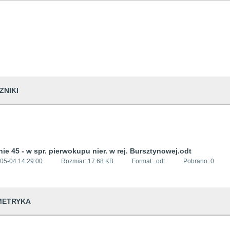
ZNIKI
ie 45 - w spr. pierwokupu nier. w rej. Bursztynowej.odt
05-04 14:29:00
Rozmiar:
17.68 KB
Format: .
odt
Pobrano:
0
METRYKA