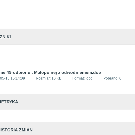
ZNIKI
nie 49-odbior ul. Małopolnej z odwodnieniem.doc
05-13 15:14:09
Rozmiar:
16 KB
Format: .
doc
Pobrano:
0
METRYKA
dwiedzin
143
HISTORIA ZMIAN