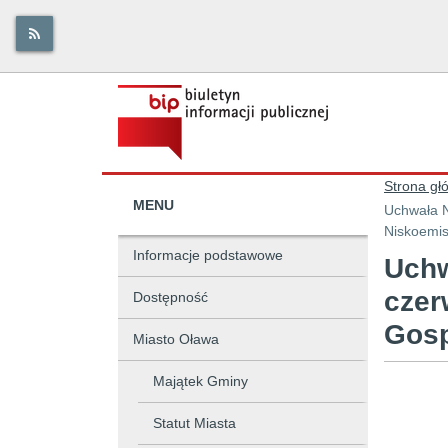
Strona gł
MENU
Uchwała N
Niskoemis
Informacje podstawowe
Uchw
czer
Dostępność
Gosp
Miasto Oława
Majątek Gminy
Statut Miasta