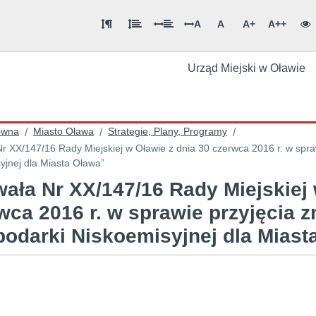
A
A
A+
A++
Urząd Miejski w Oławie
ówna
Miasto Oława
Strategie, Plany, Programy
/
/
/
r XX/147/16 Rady Miejskiej w Oławie z dnia 30 czerwca 2016 r. w spra
yjnej dla Miasta Oława”
ała Nr XX/147/16 Rady Miejskiej 
wca 2016 r. w sprawie przyjęcia 
odarki Niskoemisyjnej dla Mias