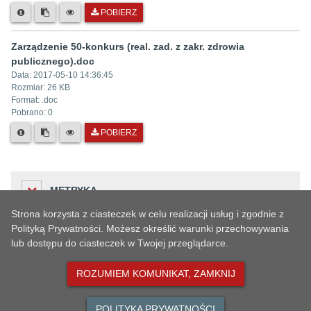
POBIERZ
Zarządzenie 50-konkurs (real. zad. z zakr. zdrowia
publicznego).doc
Data:
2017-05-10 14:36:45
Rozmiar:
26 KB
Format: .
doc
Pobrano:
0
POBIERZ
METRYKA
Strona korzysta z ciasteczek w celu realizacji usług i zgodnie z
Polityką Prywatności. Możesz określić warunki przechowywania
lub dostępu do ciasteczek w Twojej przeglądarce.
Liczba odwiedzin
HISTORIA ZMIAN
52
ROZUMIEM KOMUNIKAT, ZAMKNIJ
Podmiot udostępniający informację
Urząd Miejski w Oławie
POLITYKA PRYWATNOŚCI
Dane osoby