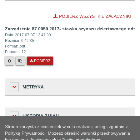
POBIERZ WSZYSTKIE ZAŁĄCZNIKI
Zarządzenie 87 0050 2017- stawka czynszu dzierżawnego.odt
Data:
2017-07-07 12:47:39
Rozmiar:
6.42 KB
Format: .
odt
Pobrano:
12
POBIERZ
METRYKA
Liczba odwiedzin
HISTORIA ZMIAN
366
Strona korzysta z ciasteczek w celu realizacji usług i zgodnie z
Podmiot udostępniający informację
Polityką Prywatności. Możesz określić warunki przechowywania
Urząd Miejski w Oławie
lub dostępu do ciasteczek w Twojej przeglądarce.