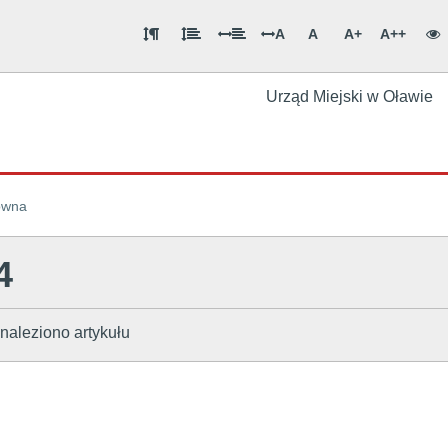
A
A
A+
A++
Urząd Miejski w Oławie
ówna
4
naleziono artykułu