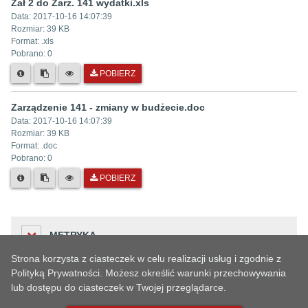
Zał 2 do Zarz. 141 wydatki.xls
Data:
2017-10-16 14:07:39
Rozmiar:
39 KB
Format: .
xls
Pobrano:
0
POBIERZ
Zarządzenie 141 - zmiany w budżecie.doc
Data:
2017-10-16 14:07:39
Rozmiar:
39 KB
Format: .
doc
Pobrano:
0
POBIERZ
METRYKA
Strona korzysta z ciasteczek w celu realizacji usług i zgodnie z
Polityką Prywatności. Możesz określić warunki przechowywania
lub dostępu do ciasteczek w Twojej przeglądarce.
Liczba odwiedzin
HISTORIA ZMIAN
75