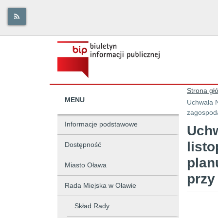
Strona gł
MENU
Uchwała N
zagospoda
Informacje podstawowe
Uchw
list
Dostępność
plan
Miasto Oława
przy
Rada Miejska w Oławie
Skład Rady