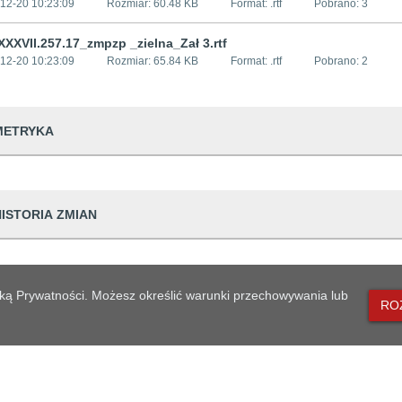
12-20 10:23:09
Rozmiar:
60.48 KB
Format: .
rtf
Pobrano:
3
XXVII.257.17_zmpzp _zielna_Zał 3.rtf
12-20 10:23:09
Rozmiar:
65.84 KB
Format: .
rtf
Pobrano:
2
METRYKA
dwiedzin
80
HISTORIA ZMIAN
udostępniający informację
Urząd Miejski w
prowadzająca informację
Sylwia Kędziers
Dane osoby zmieniającej
lityką Prywatności. Możesz określić warunki przechowywania lub
dpowiedzialna
Andrzej Solski
RO
ian
20 10:25:30
Sylwia Kędzierska
generowania
2017-11-30 10:2
20 10:23:09
Sylwia Kędzierska
likacji
2017-12-20 10:2
MAPA STRONY
eniesienia do archiwum
Brak danych