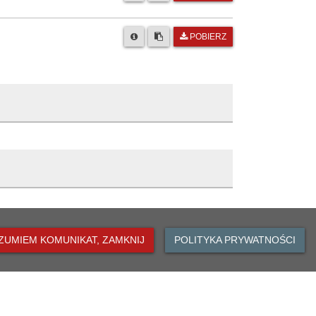
POBIERZ
 Oławie
ka
Opis zmiany
ZUMIEM KOMUNIKAT, ZAMKNIJ
POLITYKA PRYWATNOŚCI
Skopiowano
3:09
Publikacja artykułu
3:09
DO GÓRY