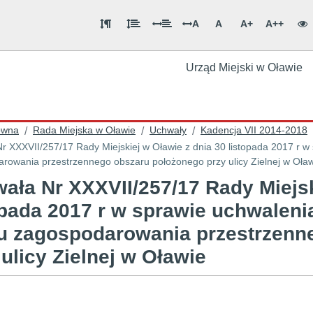
A
A
A+
A++
Urząd Miejski w Oławie
ówna
Rada Miejska w Oławie
Uchwały
Kadencja VII 2014-2018
/
/
/
r XXXVII/257/17 Rady Miejskiej w Oławie z dnia 30 listopada 2017 r 
rowania przestrzennego obszaru położonego przy ulicy Zielnej w Oła
ała Nr XXXVII/257/17 Rady Miejsk
opada 2017 r w sprawie uchwalen
u zagospodarowania przestrzenn
 ulicy Zielnej w Oławie