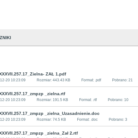
ZNIKI
XXXVII.257.17_Zielna- ZAŁ 1.pdf
12-20 10:23:09
Rozmiar:
443.43 KB
Format: .
pdf
Pobrano:
21
XXVII.257.17_zmpzp _zielna.rtf
12-20 10:23:09
Rozmiar:
191.5 KB
Format: .
rtf
Pobrano:
10
XXXVII.257.17_zmpzp _zielna_Uzasadnienie.doc
12-20 10:23:09
Rozmiar:
74.5 KB
Format: .
doc
Pobrano:
3
XXVII.257.17_zmpzp _zielna_Zał 2.rtf