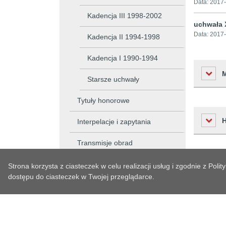
Data:
2017-
Kadencja III 1998-2002
uchwała X
Data:
2017-
Kadencja II 1994-1998
Kadencja I 1990-1994
Starsze uchwały
Tytuły honorowe
Liczba o
Interpelacje i zapytania
Podmiot 
Transmisje obrad
Osoba w
Czas
Urząd Miejski w Oławie
Strona korzysta z ciasteczek w celu realizacji usług i zgodnie z Po
Osoba o
Historia zm
dostępu do ciasteczek w Twojej przeglądarce.
2017-12-
Informacja Publiczna
Czas wy
2017-12-
Obsługa Klienta
Czas pub
Data prz