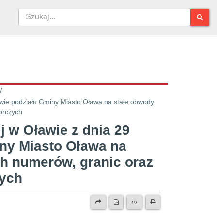
/
awie podziału Gminy Miasto Oława na stałe obwody
orczych
j w Oławie z dnia 29
iny Miasto Oława na
ch numerów, granic oraz
zych