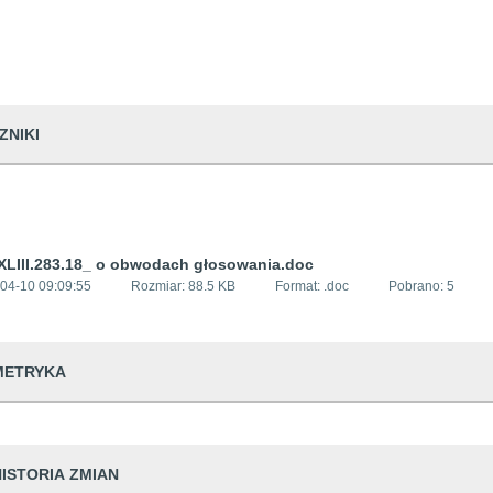
ZNIKI
XLIII.283.18_ o obwodach głosowania.doc
04-10 09:09:55
Rozmiar:
88.5 KB
Format: .
doc
Pobrano:
5
METRYKA
dwiedzin
121
HISTORIA ZMIAN