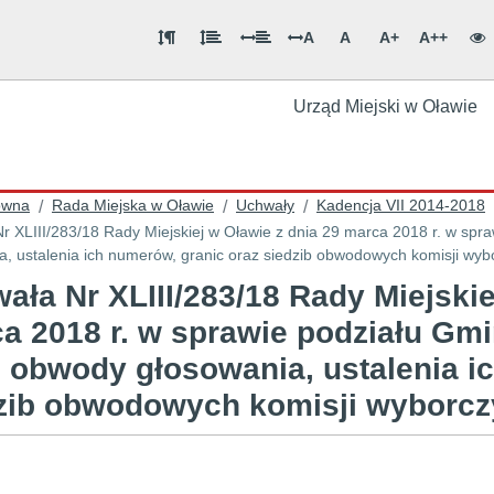
A
A
A+
A++
Urząd Miejski w Oławie
ówna
Rada Miejska w Oławie
Uchwały
Kadencja VII 2014-2018
/
/
/
r XLIII/283/18 Rady Miejskiej w Oławie z dnia 29 marca 2018 r. w spr
a, ustalenia ich numerów, granic oraz siedzib obwodowych komisji wyb
ała Nr XLIII/283/18 Rady Miejskie
a 2018 r. w sprawie podziału Gm
e obwody głosowania, ustalenia i
zib obwodowych komisji wyborc