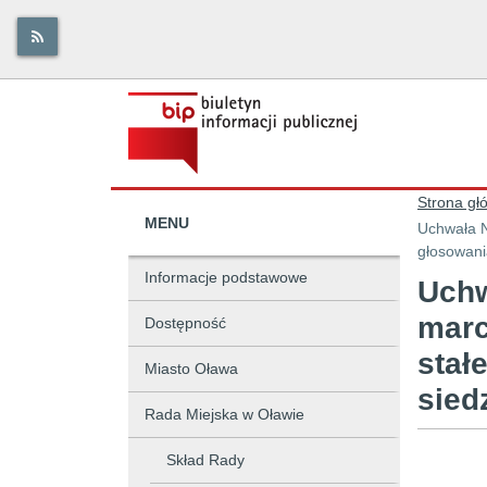
Strona gł
MENU
Uchwała N
głosowani
Informacje podstawowe
Uchw
marc
Dostępność
stał
Miasto Oława
sied
Rada Miejska w Oławie
Skład Rady