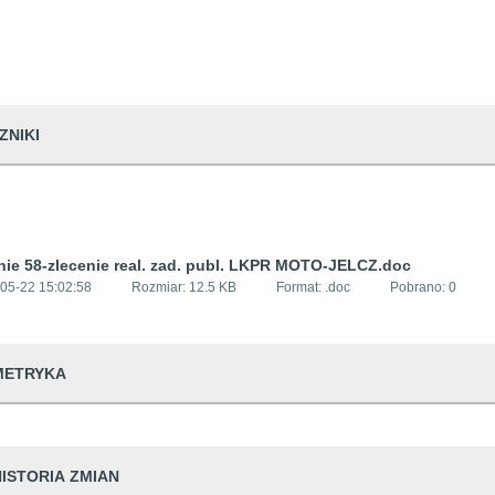
ZNIKI
nie 58-zlecenie real. zad. publ. LKPR MOTO-JELCZ.doc
05-22 15:02:58
Rozmiar:
12.5 KB
Format: .
doc
Pobrano:
0
METRYKA
dwiedzin
39
HISTORIA ZMIAN