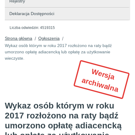
Rejestry
Deklaracja Dostępności
Liczba odwiedzin:
4519315
Strona główna
Ogłoszenia
/
/
Wykaz osób którym w roku 2017 rozłożono na raty bądź
umorzono opłatę adiacencką lub opłatę za użytkowanie
wieczyste.
W
e
r
s
ja
r
c
h
iw
a
ln
a
a
Wykaz osób którym w roku
2017 rozłożono na raty bądź
umorzono opłatę adiacencką