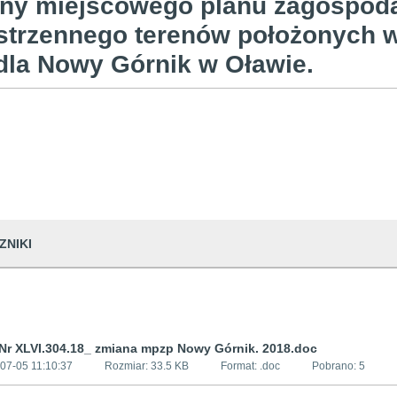
ny miejscowego planu zagospod
strzennego terenów położonych w
dla Nowy Górnik w Oławie.
ZNIKI
Nr XLVI.304.18_ zmiana mpzp Nowy Górnik. 2018.doc
07-05 11:10:37
Rozmiar:
33.5 KB
Format: .
doc
Pobrano:
5