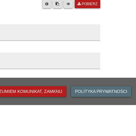
POBIERZ
 Oławie
ka
is zmiany
ZUMIEM KOMUNIKAT, ZAMKNIJ
POLITYKA PRYWATNOŚCI
hiwizacja artykułu
0:37
eniesiono artykuł do archiwalnych
0:37
DO GÓRY