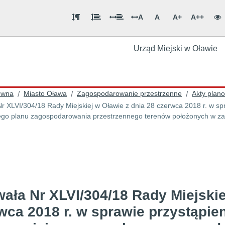
A
A
A+
A++
Urząd Miejski w Oławie
ówna
Miasto Oława
Zagospodarowanie przestrzenne
Akty plan
/
/
/
r XLVI/304/18 Rady Miejskiej w Oławie z dnia 28 czerwca 2018 r. w sp
go planu zagospodarowania przestrzennego terenów położonych w zac
ała Nr XLVI/304/18 Rady Miejskie
wca 2018 r. w sprawie przystąpie