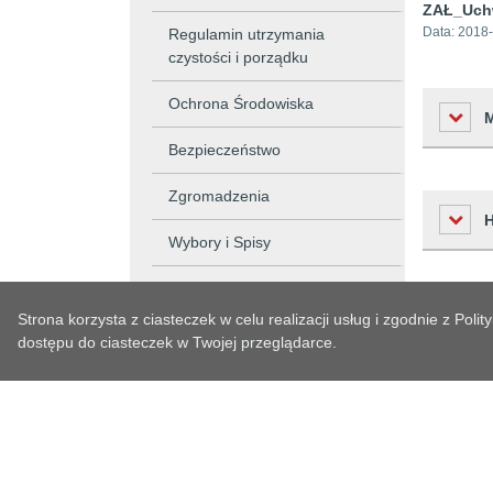
ZAŁ_Uchw
Data:
2018-
Regulamin utrzymania
czystości i porządku
Ochrona Środowiska
Bezpieczeństwo
Zgromadzenia
Liczba o
Wybory i Spisy
Podmiot 
Osoba w
Rada Miejska w Oławie
Czas
Strona korzysta z ciasteczek w celu realizacji usług i zgodnie z Po
Osoba o
Urząd Miejski w Oławie
Historia zm
dostępu do ciasteczek w Twojej przeglądarce.
2021-10-
Czas wy
Informacja Publiczna
2021-10-
Czas pub
Obsługa Klienta
Data prz
Konsultacje społeczne
System jest częścią
SIDAS BIP