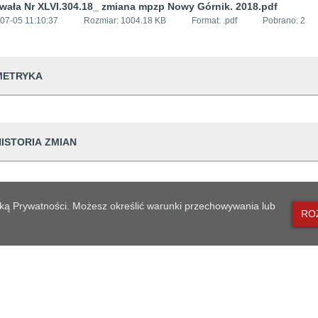
ała Nr XLVI.304.18_ zmiana mpzp Nowy Górnik. 2018.pdf
07-05 11:10:37
Rozmiar:
1004.18 KB
Format: .
pdf
Pobrano:
2
METRYKA
dwiedzin
281
HISTORIA ZMIAN
udostępniający informację
Urząd Miejski w
prowadzająca informację
Sylwia Kędziers
Dane osoby zmieniającej
Op
lityką Prywatności. Możesz określić warunki przechowywania lub
dpowiedzialna
Andrzej Solski
RO
ian
14 10:34:32
Sylwia Kędzierska
Arc
generowania
2018-06-28 11:1
14 10:34:32
Sylwia Kędzierska
Prz
likacji
2018-07-05 11:1
MAPA STRONY
eniesienia do archiwum
2021-10-14