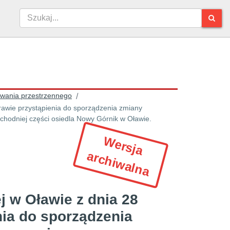
owania przestrzennego
/
rawie przystąpienia do sporządzenia zmiany
hodniej części osiedla Nowy Górnik w Oławie.
W
e
r
s
ja
r
c
h
iw
a
ln
a
a
j w Oławie z dnia 28
nia do sporządzenia