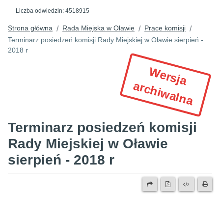
Liczba odwiedzin:
4518915
Strona główna
Rada Miejska w Oławie
Prace komisji
/
/
/
Terminarz posiedzeń komisji Rady Miejskiej w Oławie sierpień -
2018 r
W
e
r
s
ja
r
c
h
iw
a
ln
a
a
Terminarz posiedzeń komisji
Rady Miejskiej w Oławie
sierpień - 2018 r