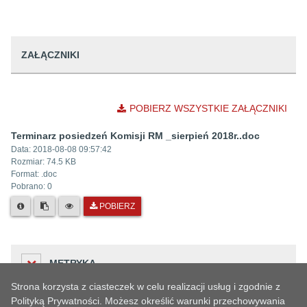
ZAŁĄCZNIKI
POBIERZ WSZYSTKIE ZAŁĄCZNIKI
Terminarz posiedzeń Komisji RM _sierpień 2018r..doc
Data:
2018-08-08 09:57:42
Rozmiar:
74.5 KB
Format: .
doc
Pobrano:
0
POBIERZ
METRYKA
Strona korzysta z ciasteczek w celu realizacji usług i zgodnie z
Polityką Prywatności. Możesz określić warunki przechowywania