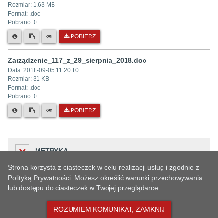
Rozmiar:
1.63 MB
Format: .
doc
Pobrano:
0
POBIERZ
Zarządzenie_117_z_29_sierpnia_2018.doc
Data:
2018-09-05 11:20:10
Rozmiar:
31 KB
Format: .
doc
Pobrano:
0
POBIERZ
METRYKA
Strona korzysta z ciasteczek w celu realizacji usług i zgodnie z
Polityką Prywatności. Możesz określić warunki przechowywania
lub dostępu do ciasteczek w Twojej przeglądarce.
Liczba odwiedzin
STARSZE WERSJE ARTYKUŁU
49
ROZUMIEM KOMUNIKAT, ZAMKNIJ
Podmiot udostępniający informację