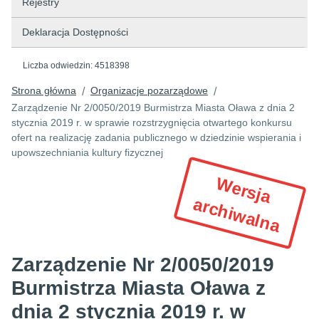
Rejestry
Deklaracja Dostępności
Liczba odwiedzin:
4518398
Strona główna
Organizacje pozarządowe
/
/
Zarządzenie Nr 2/0050/2019 Burmistrza Miasta Oława z dnia 2
stycznia 2019 r. w sprawie rozstrzygnięcia otwartego konkursu
ofert na realizację zadania publicznego w dziedzinie wspierania i
upowszechniania kultury fizycznej
W
e
r
s
ja
r
c
h
iw
a
ln
a
a
Zarządzenie Nr 2/0050/2019
Burmistrza Miasta Oława z
dnia 2 stycznia 2019 r. w