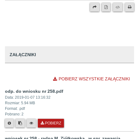
ZAŁĄCZNIKI
POBIERZ WSZYSTKIE ZAŁĄCZNIKI
odp. do wniosku nr 258.pdf
Data:
2019-01-07 13:16:32
Rozmiar:
5.94 MB
Format: .
pdf
Pobrano:
2
POBIERZ
wniosek nr 258 - radna M. Ziółkowska_ w spr. zawarcia