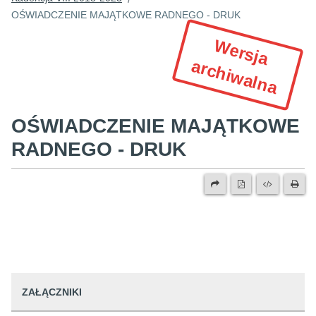
OŚWIADCZENIE MAJĄTKOWE RADNEGO - DRUK
W
e
r
s
ja
r
c
h
iw
a
ln
a
a
OŚWIADCZENIE MAJĄTKOWE
RADNEGO - DRUK
ZAŁĄCZNIKI