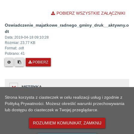
POBIERZ WSZYSTKIE ZAŁĄCZNIKI
Oswiadczenie_majatkowe_radnego_gminy_druk__aktywny.o
dt
Data:
2019-04-18 09:10:28
Rozmiar:
23.77 KB
Format: .
odt
Pobrano:
41
POBIERZ
METRYKA
Strona korzysta z ciasteczek w celu realizacji usług i zgodnie z
Polityką Prywatności. Możesz określić warunki przechowywania
lub dostępu do ciasteczek w Twojej przeglądarce.
Liczba odwiedzin
HISTORIA ZMIAN
212
ROZUMIEM KOMUNIKAT, ZAMKNIJ
Podmiot udostępniający informację
Urząd Miejski w Oławie