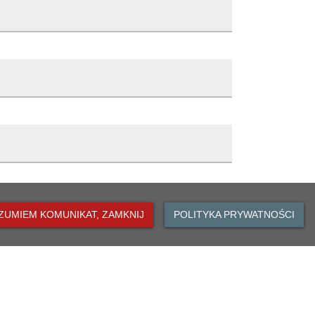
 Oławie
ka
Opis zmiany
ciukiewicz
Skopiowano
0:12
Edycja artykułu
9:12
Czas
Wersja
Edycja artykułu
ZUMIEM KOMUNIKAT, ZAMKNIJ
POLITYKA PRYWATNOŚCI
2019-09-30 11:16:08
3
Edycja artykułu
2019-09-30 11:15:38
2
Publikacja artykułu
2019-09-30 11:11:12
1
DO GÓRY