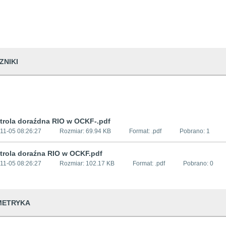
ZNIKI
trola doraźdna RIO w OCKF-.pdf
11-05 08:26:27
Rozmiar:
69.94 KB
Format: .
pdf
Pobrano:
1
trola doraźna RIO w OCKF.pdf
11-05 08:26:27
Rozmiar:
102.17 KB
Format: .
pdf
Pobrano:
0
METRYKA