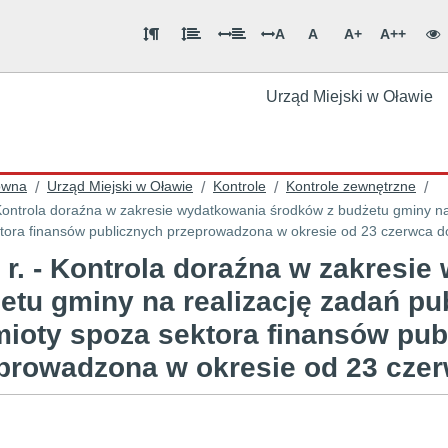
A
A
A+
A++
Urząd Miejski w Oławie
ówna
Urząd Miejski w Oławie
Kontrole
Kontrole zewnętrzne
/
/
/
/
 Kontrola doraźna w zakresie wydatkowania środków z budżetu gminy na
tora finansów publicznych przeprowadzona w okresie od 23 czerwca do 
 r. - Kontrola doraźna w zakresi
etu gminy na realizację zadań pu
ioty spoza sektora finansów pub
prowadzona w okresie od 23 czerw