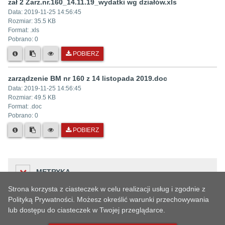
zał 2 Zarz.nr.160_14.11.19_wydatki wg działów.xls
Data:
2019-11-25 14:56:45
Rozmiar:
35.5 KB
Format: .
xls
Pobrano:
0
POBIERZ
zarządzenie BM nr 160 z 14 listopada 2019.doc
Data:
2019-11-25 14:56:45
Rozmiar:
49.5 KB
Format: .
doc
Pobrano:
0
POBIERZ
METRYKA
Strona korzysta z ciasteczek w celu realizacji usług i zgodnie z
Polityką Prywatności. Możesz określić warunki przechowywania
lub dostępu do ciasteczek w Twojej przeglądarce.
Liczba odwiedzin
HISTORIA ZMIAN
36