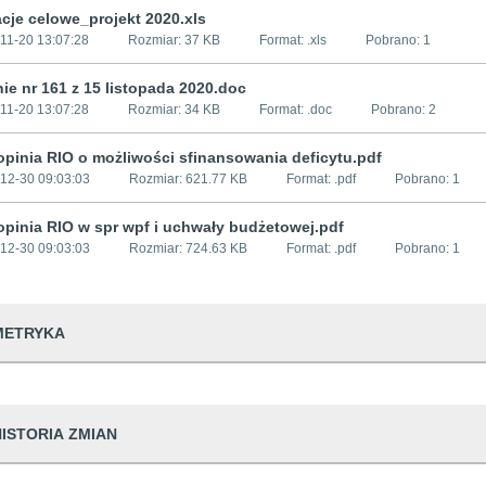
acje celowe_projekt 2020.xls
11-20 13:07:28
Rozmiar:
37 KB
Format: .
xls
Pobrano:
1
ie nr 161 z 15 listopada 2020.doc
11-20 13:07:28
Rozmiar:
34 KB
Format: .
doc
Pobrano:
2
opinia RIO o możliwości sfinansowania deficytu.pdf
12-30 09:03:03
Rozmiar:
621.77 KB
Format: .
pdf
Pobrano:
1
opinia RIO w spr wpf i uchwały budżetowej.pdf
12-30 09:03:03
Rozmiar:
724.63 KB
Format: .
pdf
Pobrano:
1
METRYKA
dwiedzin
196
HISTORIA ZMIAN
udostępniający informację
Urząd Miejski w