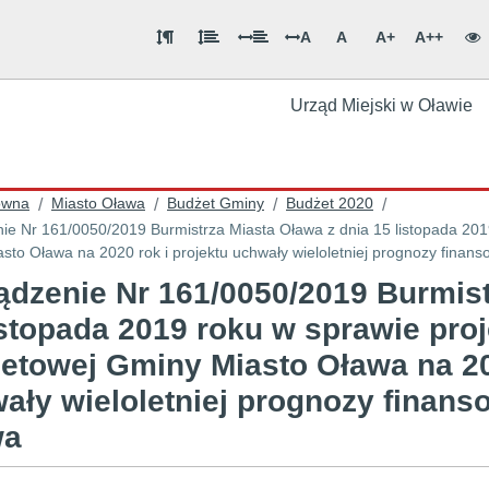
A
A
A+
A++
Urząd Miejski w Oławie
ówna
Miasto Oława
Budżet Gminy
Budżet 2020
/
/
/
/
ie Nr 161/0050/2019 Burmistrza Miasta Oława z dnia 15 listopada 201
Gminy Miasto Oława na 2020 rok i projektu uchwały wieloletniej pr
ądzenie Nr 161/0050/2019 Burmist
istopada 2019 roku w sprawie pro
etowej Gminy Miasto Oława na 202
ały wieloletniej prognozy finan
wa