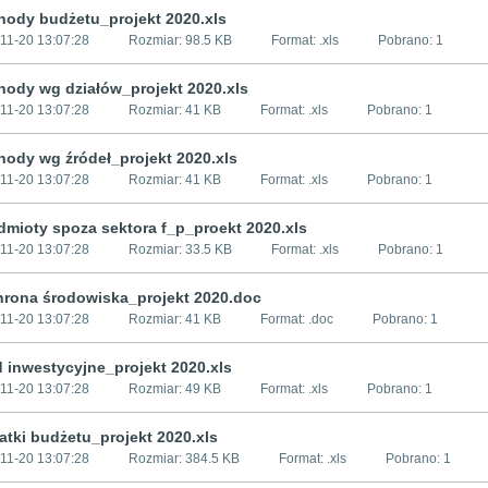
chody budżetu_projekt 2020.xls
11-20 13:07:28
Rozmiar:
98.5 KB
Format: .
xls
Pobrano:
1
chody wg działów_projekt 2020.xls
11-20 13:07:28
Rozmiar:
41 KB
Format: .
xls
Pobrano:
1
hody wg źródeł_projekt 2020.xls
11-20 13:07:28
Rozmiar:
41 KB
Format: .
xls
Pobrano:
1
dmioty spoza sektora f_p_proekt 2020.xls
11-20 13:07:28
Rozmiar:
33.5 KB
Format: .
xls
Pobrano:
1
chrona środowiska_projekt 2020.doc
11-20 13:07:28
Rozmiar:
41 KB
Format: .
doc
Pobrano:
1
d inwestycyjne_projekt 2020.xls
11-20 13:07:28
Rozmiar:
49 KB
Format: .
xls
Pobrano:
1
atki budżetu_projekt 2020.xls
11-20 13:07:28
Rozmiar:
384.5 KB
Format: .
xls
Pobrano:
1