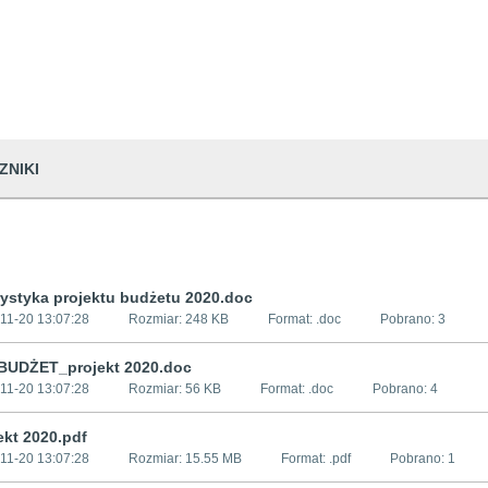
ZNIKI
rystyka projektu budżetu 2020.doc
11-20 13:07:28
Rozmiar:
248 KB
Format: .
doc
Pobrano:
3
BUDŻET_projekt 2020.doc
11-20 13:07:28
Rozmiar:
56 KB
Format: .
doc
Pobrano:
4
ekt 2020.pdf
11-20 13:07:28
Rozmiar:
15.55 MB
Format: .
pdf
Pobrano:
1