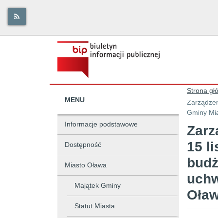
Strona gł
MENU
Zarządzen
Informacje podstawowe
Zarz
15 l
Dostępność
budż
Miasto Oława
uchw
Majątek Gminy
Oła
Statut Miasta