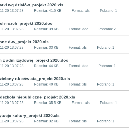
atki wg działów_projekt 2020.xls
11-20 13:07:28
Rozmiar:
41.5 KB
Format: .
xls
Pobrano:
1
ych-rozch_projekt 2020.doc
11-20 13:07:28
Rozmiar:
39 KB
Format: .
doc
Pobrano:
2
cone d-w_projekt 2020.xls
11-20 13:07:28
Rozmiar:
33 KB
Format: .
xls
Pobrano:
1
ch z adm rządowej_projekt 2020.doc
11-20 13:07:28
Rozmiar:
44 KB
Format: .
doc
Pobrano:
1
zielony r-k oświata_projekt 2020.xls
11-20 13:07:28
Rozmiar:
40 KB
Format: .
xls
Pobrano:
1
edszkola niepubliczne_projekt 2020.xls
11-20 13:07:28
Rozmiar:
35.5 KB
Format: .
xls
Pobrano:
1
tytucje kultury_projekt 2020.xls
11-20 13:07:28
Rozmiar:
32 KB
Format: .
xls
Pobrano:
1