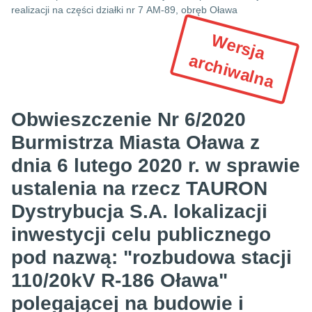
realizacji na części działki nr 7 AM-89, obręb Oława
W
e
r
s
ja
r
c
h
iw
a
ln
a
a
Obwieszczenie Nr 6/2020
Burmistrza Miasta Oława z
dnia 6 lutego 2020 r. w sprawie
ustalenia na rzecz TAURON
Dystrybucja S.A. lokalizacji
inwestycji celu publicznego
pod nazwą: "rozbudowa stacji
110/20kV R-186 Oława"
polegającej na budowie i