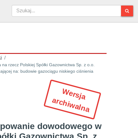
i
/
 rzecz Polskiej Spółki Gazownictwa Sp. z o.o.
gającej na: budowie gazociągu niskiego ciśnienia
W
e
r
s
ja
r
c
h
iw
a
ln
a
a
ępowanie dowodowego w
półki Gazownictwa Sp. z