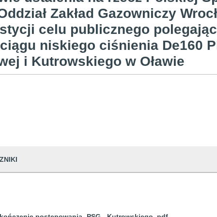
 Oddział Zakład Gazowniczy Wrocła
stycji celu publicznego polegają
ciągu niskiego ciśnienia De160 
wej i Kutrowskiego w Oławie
ZNIKI
akończenie postępowania -PSG - Kutrowskiego .pdf