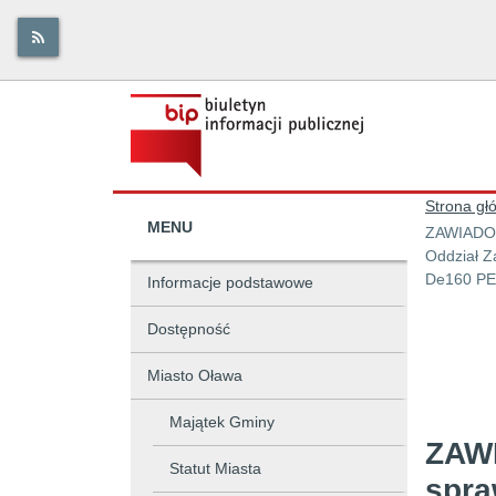
Strona gł
MENU
ZAWIADOMI
Oddział Z
De160 PEH
Informacje podstawowe
Dostępność
Miasto Oława
Majątek Gminy
ZAWI
Statut Miasta
spra