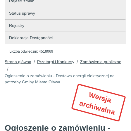
Rejestr zmian
Status sprawy
Rejestry
Deklaracja Dostępności
Liczba odwiedzin:
4518069
Strona główna
Przetargi i Konkursy
Zamówienia publiczne
/
/
/
Ogłoszenie o zamówieniu - Dostawa energii elektrycznej na
potrzeby Gminy Miasto Oława.
W
e
r
s
ja
r
c
h
iw
a
ln
a
a
Ogłoszenie o zamówieniu -