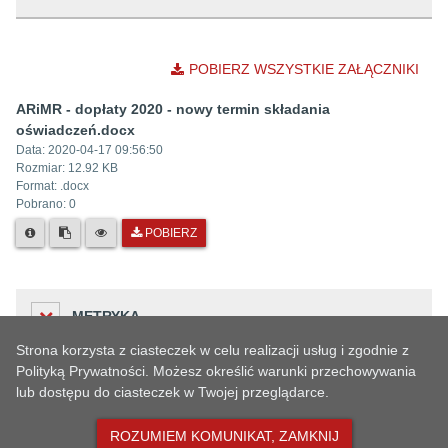
POBIERZ WSZYSTKIE ZAŁĄCZNIKI
ARiMR - dopłaty 2020 - nowy termin składania
oświadczeń.docx
Data:
2020-04-17 09:56:50
Rozmiar:
12.92 KB
Format: .
docx
Pobrano:
0
POBIERZ
METRYKA
Strona korzysta z ciasteczek w celu realizacji usług i zgodnie z
Polityką Prywatności. Możesz określić warunki przechowywania
lub dostępu do ciasteczek w Twojej przeglądarce.
Liczba odwiedzin
HISTORIA ZMIAN
75
ROZUMIEM KOMUNIKAT, ZAMKNIJ