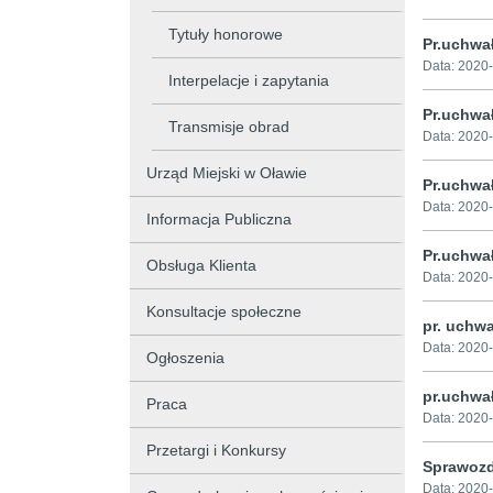
Tytuły honorowe
Pr.uchwał
Data:
2020-
Interpelacje i zapytania
Pr.uchwa
Transmisje obrad
Data:
2020-
Urząd Miejski w Oławie
Pr.uchwa
Data:
2020-
Informacja Publiczna
Pr.uchwa
Obsługa Klienta
Data:
2020-
Konsultacje społeczne
pr. uchwa
Data:
2020-
Ogłoszenia
pr.uchwa
Praca
Data:
2020-
Przetargi i Konkursy
Sprawoz
Data:
2020-