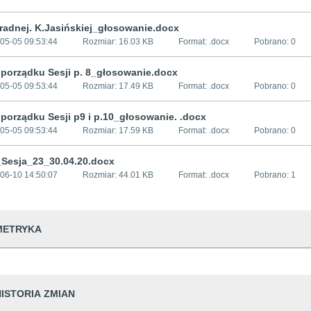
radnej. K.Jasińskiej_głosowanie.docx
05-05 09:53:44
Rozmiar:
16.03 KB
Format: .
docx
Pobrano:
0
 porządku Sesji p. 8_głosowanie.docx
05-05 09:53:44
Rozmiar:
17.49 KB
Format: .
docx
Pobrano:
0
 porządku Sesji p9 i p.10_głosowanie. .docx
05-05 09:53:44
Rozmiar:
17.59 KB
Format: .
docx
Pobrano:
0
_Sesja_23_30.04.20.docx
06-10 14:50:07
Rozmiar:
44.01 KB
Format: .
docx
Pobrano:
1
METRYKA
dwiedzin
376
HISTORIA ZMIAN
udostępniający informację
Urząd Miejski w