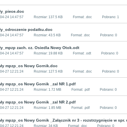
ły_piece.doc
04-24 14:47:57
Rozmiar:
137.5 KB
Format: .
doc
Pobrano:
1
ły_odroczenie podatku.doc
04-24 14:47:57
Rozmiar:
43.5 KB
Format: .
doc
Pobrano:
0
ły_mpzp zach. cz. Osiedla Nowy Otok.odt
04-24 14:47:57
Rozmiar:
19.88 KB
Format: .
odt
Pobrano:
0
ały mpzp_os Nowy Gornik.doc
04-27 12:21:24
Rozmiar:
127.5 KB
Format: .
doc
Pobrano:
0
ały mpzp_os Nowy Gornik _zal NR 1.pdf
04-27 12:21:24
Rozmiar:
1.72 MB
Format: .
pdf
Pobrano:
0
ały mpzp_os Nowy Gornik _zal NR 2.pdf
04-27 12:21:24
Rozmiar:
1.85 MB
Format: .
pdf
Pobrano:
0
ły mpzp_os Nowy Gornik _Załącznik nr 3 - rozstrzygnięcie w spr.
04-27 12:21:24
Rozmiar:
34 KB
Format: .
doc
Pobrano:
0