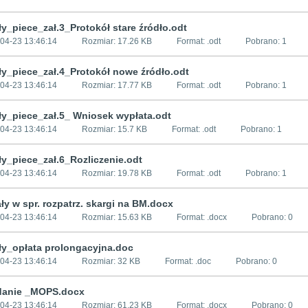
y_piece_zał.3_Protokół stare źródło.odt
04-23 13:46:14
Rozmiar:
17.26 KB
Format: .
odt
Pobrano:
1
ły_piece_zał.4_Protokół nowe źródło.odt
04-23 13:46:14
Rozmiar:
17.77 KB
Format: .
odt
Pobrano:
1
ły_piece_zał.5_ Wniosek wypłata.odt
04-23 13:46:14
Rozmiar:
15.7 KB
Format: .
odt
Pobrano:
1
ły_piece_zał.6_Rozliczenie.odt
04-23 13:46:14
Rozmiar:
19.78 KB
Format: .
odt
Pobrano:
1
ły w spr. rozpatrz. skargi na BM.docx
04-23 13:46:14
Rozmiar:
15.63 KB
Format: .
docx
Pobrano:
0
ły_opłata prolongacyjna.doc
04-23 13:46:14
Rozmiar:
32 KB
Format: .
doc
Pobrano:
0
danie _MOPS.docx
04-23 13:46:14
Rozmiar:
61.23 KB
Format: .
docx
Pobrano:
0