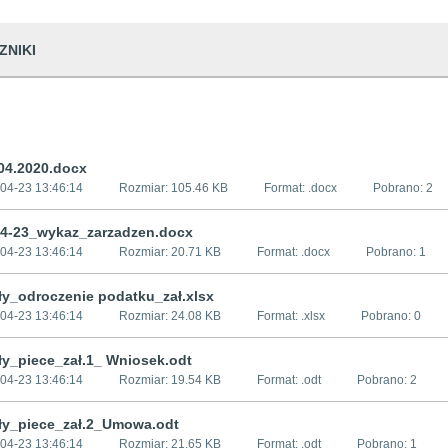
ZNIKI
04.2020.docx
04-23 13:46:14
Rozmiar:
105.46 KB
Format: .
docx
Pobrano:
2
04-23_wykaz_zarzadzen.docx
04-23 13:46:14
Rozmiar:
20.71 KB
Format: .
docx
Pobrano:
1
ły_odroczenie podatku_zał.xlsx
04-23 13:46:14
Rozmiar:
24.08 KB
Format: .
xlsx
Pobrano:
0
ły_piece_zał.1_ Wniosek.odt
04-23 13:46:14
Rozmiar:
19.54 KB
Format: .
odt
Pobrano:
2
ły_piece_zał.2_Umowa.odt
04-23 13:46:14
Rozmiar:
21.65 KB
Format: .
odt
Pobrano:
1