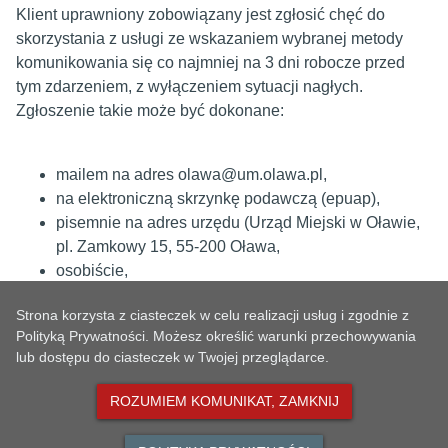
Klient uprawniony zobowiązany jest zgłosić chęć do
skorzystania z usługi ze wskazaniem wybranej metody
komunikowania się co najmniej na 3 dni robocze przed
tym zdarzeniem, z wyłączeniem sytuacji nagłych.
Zgłoszenie takie może być dokonane:
mailem na adres olawa@um.olawa.pl,
na elektroniczną skrzynkę podawczą (epuap),
pisemnie na adres urzędu (Urząd Miejski w Oławie,
pl. Zamkowy 15, 55-200 Oława,
osobiście,
telefonicznie za pośrednictwem osoby trzeciej (tel.
Strona korzysta z ciasteczek w celu realizacji usług i zgodnie z
71 303 55 01).
Polityką Prywatności. Możesz określić warunki przechowywania
lub dostępu do ciasteczek w Twojej przeglądarce.
METRYKA
ROZUMIEM KOMUNIKAT, ZAMKNIJ