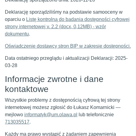
Deklarację sporządziliśmy na podstawie samooceny w
oparciu o
Listę kontrolną do badania dostępności cyfrowej
strony internetowej v. 2.2 (docx, 0,12MB) - wzór
dokumentu
.
Oświadczenie dostawcy stron BIP w zakresie dostępności.
Data ostatniego przeglądu i aktualizacji Deklaracji: 2025-
03-28
Informacje zwrotne i dane
kontaktowe
Wszystkie problemy z dostępnością cyfrową tej strony
internetowej możesz zgłosić do
Łukasz Komarnicki
—
mejlowo
informatyk@um.olawa.pl
lub telefonicznie
713035517
.
Każdy ma prawo wystąpić z żądaniem zapewnienia